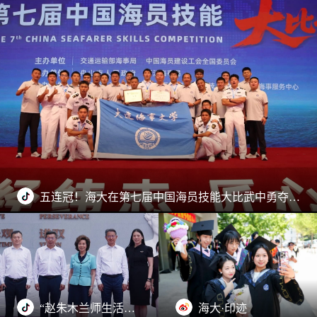
五连冠！海大在第七届中国海员技能大比武中勇夺桂冠！
“赵朱木兰师生活动中心”揭幕
海大·印迹