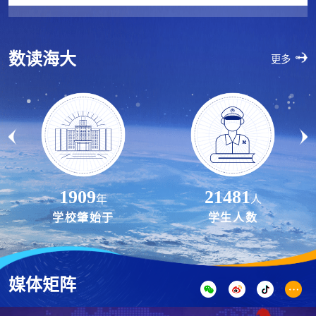
数读海大
更多
1909
21481
年
人
学校肇始于
学生人数
媒体矩阵